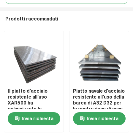
Prodotti raccomandati
Il piatto d'acciaio
Piatto navale d'acciaio
Casa
resistente all'uso
resistente all'uso della
XAR500 ha
barca di A32 D32 per
galvanizzato la
la costruzione di nave
Prodotti
prestazione costata
2500mm
Invia richiesta
Invia richiesta
0.6m
Video