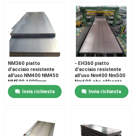
Chi siamo
Giro della fabbrica
Controllo di qualità
NM360 piatto
- EH360 piatto
d'acciaio resistente
d'acciaio resistente
Contattaci
all'uso NM400 NM450
all'uso Nm400 Nm500
NM500 1000mm
Nm600 che affronta
laminato a caldo
Invia richiesta
Invia richiesta
Richiedi un preventivo
Lamiera sottile di alluminio
bobina di alluminio dello strato