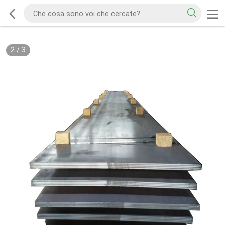
2
/
3