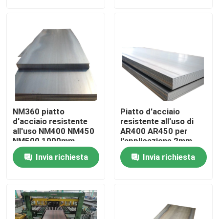
Chi siamo
Giro della fabbrica
Controllo di qualità
NM360 piatto
Piatto d'acciaio
Contattaci
d'acciaio resistente
resistente all'uso di
all'uso NM400 NM450
AR400 AR450 per
NM500 1000mm
l'applicazione 2mm
laminato a caldo
Richiedi un preventivo
Invia richiesta
Invia richiesta
Lamiera sottile di alluminio
bobina di alluminio dello strato