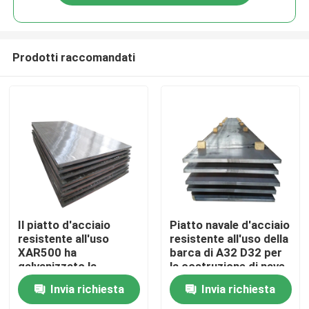
Prodotti raccomandati
Casa
Il piatto d'acciaio
Piatto navale d'acciaio
resistente all'uso
resistente all'uso della
XAR500 ha
barca di A32 D32 per
Prodotti
galvanizzato la
la costruzione di nave
prestazione costata
2500mm
Invia richiesta
Invia richiesta
0.6m
Video