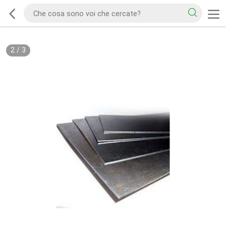
2
/
3