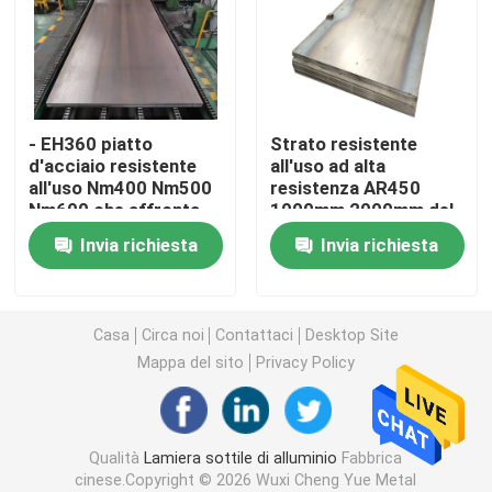
Tubo rotondo di alluminio
Tondino di alluminio
- EH360 piatto
Strato resistente
d'acciaio resistente
all'uso ad alta
all'uso Nm400 Nm500
resistenza AR450
Strato di acciaio al carbonio
Nm600 che affronta
1000mm 2000mm del
piatto d'acciaio
Invia richiesta
Invia richiesta
Metropolitana quadrata di alluminio
Strisce di alluminio sottili
Casa
Circa noi
Contattaci
Desktop Site
Mappa del sito
Privacy Policy
strato di alluminio rotondo
Qualità
Lamiera sottile di alluminio
Fabbrica
Metropolitana di alluminio della bobina
cinese.Copyright © 2026 Wuxi Cheng Yue Metal