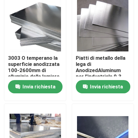
Chi siamo
Giro della fabbrica
Controllo di qualità
3003 O temperano la
Piatti di metallo della
superficie anodizzata
lega di
100-2600mm di
AnodizedAluminum
Contattaci
alluminio della lamiera
per l'industriale 0.3-
sottile per l'industria
430mm 0.2-200mm
Invia richiesta
Invia richiesta
Richiedi un preventivo
Lamiera sottile di alluminio
bobina di alluminio dello strato