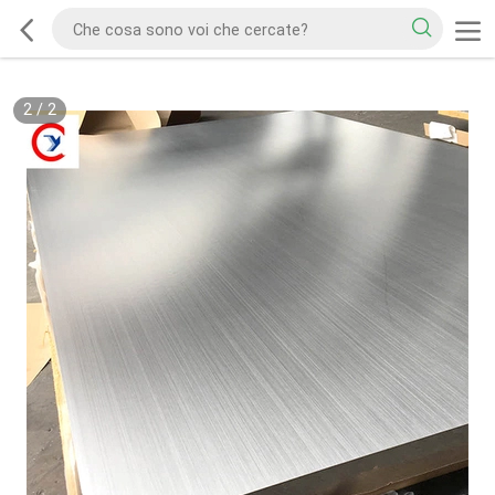
2
/
2