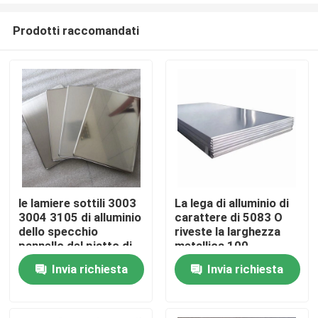
Prodotti raccomandati
le lamiere sottili 3003
La lega di alluminio di
3004 3105 di alluminio
carattere di 5083 O
Casa
dello specchio
riveste la larghezza
pannello del piatto di
metallica 100-
200mm - di 0,05
2600mm di
Invia richiesta
Invia richiesta
Prodotti
rivestimento del
mulino
Video