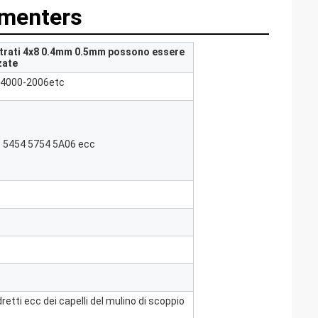
amenters
 strati 4x8 0.4mm 0.5mm possono essere
zate
4000-2006etc
1 5454 5754 5A06 ecc
etti ecc dei capelli del mulino di scoppio