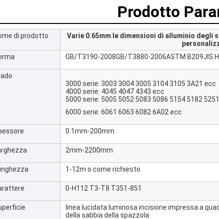
Prodotto Par
ome di prodotto
Varie 0.65mm le dimensioni di alluminio degli
personaliz
orma
GB/T3190-2008GB/T3880-2006ASTM B209JIS H
rado
3000 serie: 3003 3004 3005 3104 3105 3A21 ecc
4000 serie: 4045 4047 4343 ecc
5000 serie: 5005 5052 5083 5086 5154 5182 525
6000 serie: 6061 6063 6082 6A02 ecc
pessore
0.1mm-200mm
arghezza
2mm-2200mm
unghezza
1-12m o come richiesto
arattere
0-H112 T3-T8 T351-851
perficie
linea lucidata luminosa incisione impressa a quadr
della sabbia della spazzola