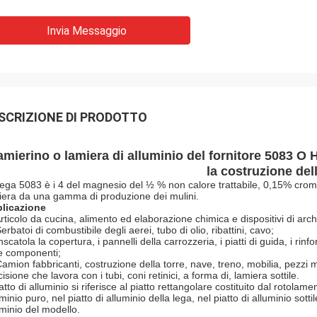
Invia Messaggio
SCRIZIONE DI PRODOTTO
amierino o lamiera di alluminio del fornitore 5083 O
la costruzione del
lega 5083 è i 4 del magnesio del ½ % non calore trattabile, 0,15% cro
iera da una gamma di produzione dei mulini.
licazione
rticolo da cucina, alimento ed elaborazione chimica e dispositivi di arch
erbatoi di combustibile degli aerei, tubo di olio, ribattini, cavo;
nscatola la copertura, i pannelli della carrozzeria, i piatti di guida, i rinfo
re componenti;
Camion fabbricanti, costruzione della torre, nave, treno, mobilia, pezzi 
isione che lavora con i tubi, coni retinici, a forma di, lamiera sottile.
iatto di alluminio si riferisce al piatto rettangolare costituito dal rotolame
minio puro, nel piatto di alluminio della lega, nel piatto di alluminio sott
uminio del modello.