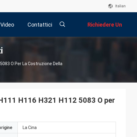
Italian
Video
Contattici
Richiedere Un
i
Preventivo
描
 5083 O Per La Costruzione Della
述
34 H111 H116 H321 H112 5083 O per
origine
La Cina