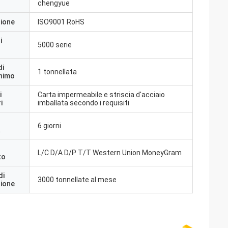
chengyue
zione
ISO9001 RoHS
i
5000 serie
di
1 tonnellata
inimo
i
Carta impermeabile e striscia d'acciaio
i
imballata secondo i requisiti
6 giorni
a
L/C D/A D/P T/T Western Union MoneyGram
to
di
3000 tonnellate al mese
zione