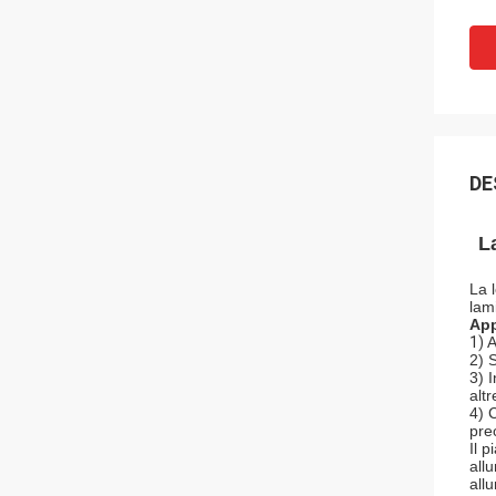
DE
L
La 
lam
App
1)
A
2) S
3) I
alt
4) 
prec
Il p
allu
all