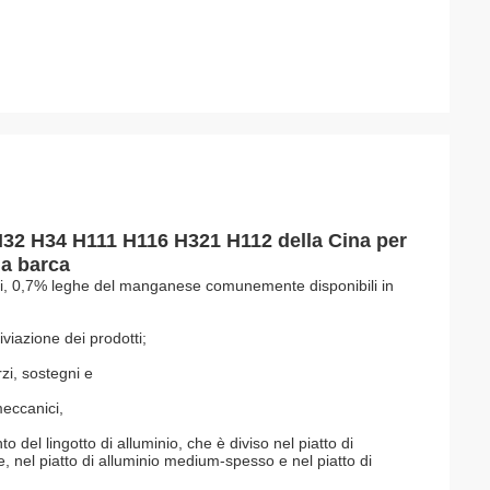
 H32 H34 H111 H116 H321 H112 della Cina per
la barca
mi, 0,7% leghe del manganese comunemente disponibili in
iviazione dei prodotti;
rzi, sostegni e
meccanici,
nto del lingotto di alluminio, che è diviso nel piatto di
ile, nel piatto di alluminio medium-spesso e nel piatto di