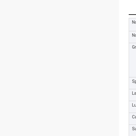
N
N
G
S
L
L
C
Su