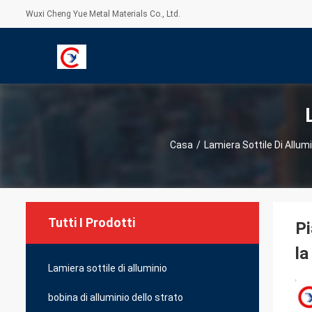
Wuxi Cheng Yue Metal Materials Co., Ltd.
Casa
/
Lamiera Sottile Di Allum
Tutti I Prodotti
Pi
la
Lamiera sottile di alluminio
bobina di alluminio dello strato