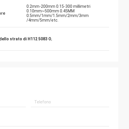
0.2mm-200mm 0.15-300 millimetri
0.10mm~500mm 0.45MM
ore
0.5mm/1mm/1.5mm/2mm/3mm
/4mm/5mm/etc.
 dello strato di H112 5083 O
,