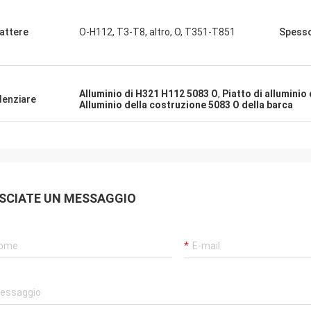
attere
O-H112, T3-T8, altro, O, T351-T851
Spess
Alluminio di H321 H112 5083 O
,
Piatto di alluminio
denziare
Alluminio della costruzione 5083 O della barca
SCIATE UN MESSAGGIO