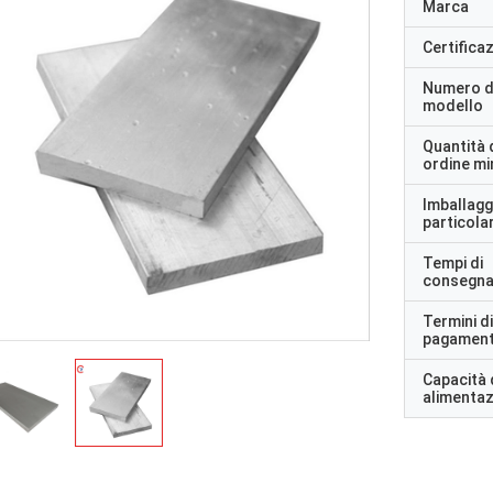
Marca
Certifica
Numero d
modello
Quantità 
ordine m
Imballagg
particolar
Tempi di
consegn
Termini di
pagamen
Capacità 
alimenta