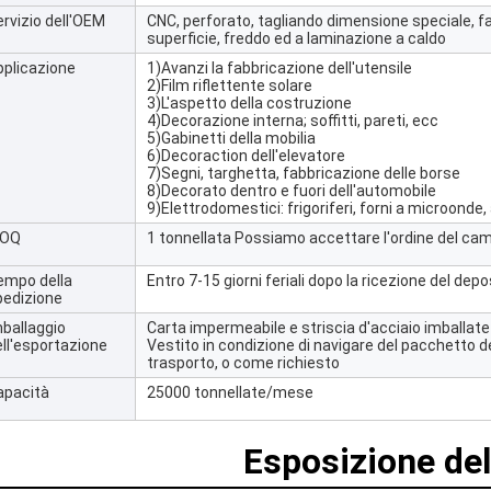
rvizio dell'OEM
CNC, perforato, tagliando dimensione speciale, f
superficie, freddo ed a laminazione a caldo
pplicazione
1)Avanzi la fabbricazione dell'utensile
2)Film riflettente solare
3)L'aspetto della costruzione
4)Decorazione interna; soffitti, pareti, ecc
5)Gabinetti della mobilia
6)Decoraction dell'elevatore
7)Segni, targhetta, fabbricazione delle borse
8)Decorato dentro e fuori dell'automobile
9)Elettrodomestici: frigoriferi, forni a microonde
OQ
1 tonnellata Possiamo accettare l'ordine del ca
empo della
Entro 7-15 giorni feriali dopo la ricezione del depo
pedizione
mballaggio
Carta impermeabile e striscia d'acciaio imballate
ell'esportazione
Vestito in condizione di navigare del pacchetto del
trasporto, o come richiesto
apacità
25000 tonnellate/mese
Esposizione del