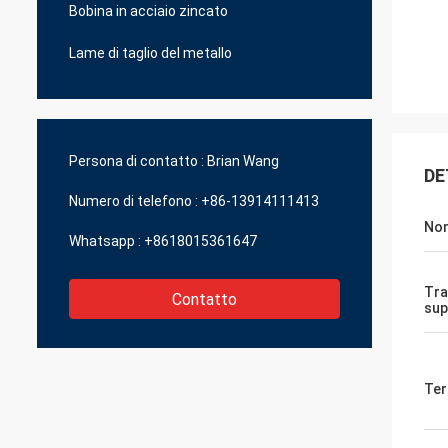
Bobina in acciaio zincato
Lame di taglio del metallo
Persona di contatto :
Brian Wang
DE
Numero di telefono :
+86-13914111413
Nom
Whatsapp :
+8618015361647
Tra
Contatto
sup
Ter