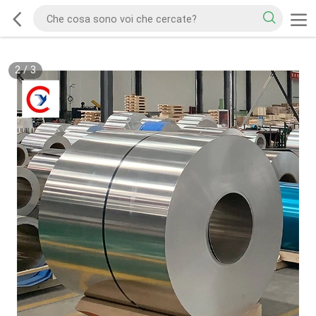
2
/
3