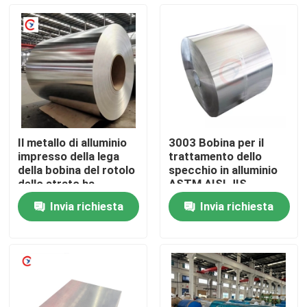
Chi siamo
Giro della fabbrica
Controllo di qualità
Il metallo di alluminio
3003 Bobina per il
impresso della lega
trattamento dello
Contattaci
della bobina del rotolo
specchio in alluminio
dello strato ha
ASTM AISI JIS
personalizzato 1000 -
BACCANO GB ASTM-
Invia richiesta
Invia richiesta
2000mm
B209 6,5 mm
Richiedi un preventivo
Lamiera sottile di alluminio
bobina di alluminio dello strato