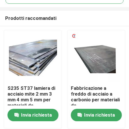
Prodotti raccomandati
S235 ST37 lamiera di
Fabbricazione a
Casa
acciaio mite 2 mm 3
freddo di acciaio a
mm 4 mm 5 mm per
carbonio per materiali
materiali da
da
Prodotti
costruzione
costruzione/produzione/n
Invia richiesta
Invia richiesta
Video