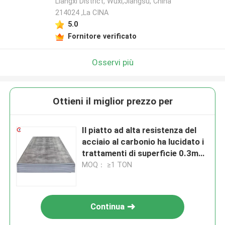
Liangxi District, Wuxi,Jiangsu, China
214024 ,La CINA
5.0
Fornitore verificato
Osservi più
Ottieni il miglior prezzo per
Il piatto ad alta resistenza del
acciaio al carbonio ha lucidato i
trattamenti di superficie 0.3mm
- 200mm
MOQ： ≥1 TON
Continua