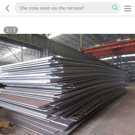
2
/
3