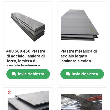
Chi siamo
Giro della fabbrica
Controllo di qualità
400 500 450 Piastra
Piastra metallica di
di acciaio, lamiera di
acciaio legato
Contattaci
ferro, lamiera di
laminata a caldo
acciaio laminata a
caldo, resistente
Invia richiesta
Invia richiesta
all'usura e al carbonio
Richiedi un preventivo
Lamiera sottile di alluminio
bobina di alluminio dello strato