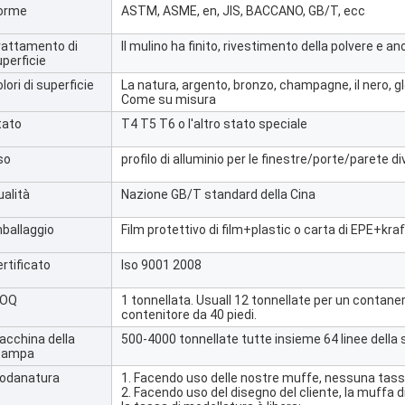
orme
ASTM, ASME, en, JIS, BACCANO, GB/T, ecc
rattamento di
Il mulino ha finito, rivestimento della polvere e a
perficie
lori di superficie
La natura, argento, bronzo, champagne, il nero, g
Come su misura
tato
T4 T5 T6 o l'altro stato speciale
so
profilo di alluminio per le finestre/porte/parete 
ualità
Nazione GB/T standard della Cina
mballaggio
Film protettivo di film+plastic o carta di EPE+kraf
rtificato
Iso 9001 2008
OQ
1 tonnellata. Usuall 12 tonnellate per un contaner
contenitore da 40 piedi.
acchina della
500-4000 tonnellate tutte insieme 64 linee dell
tampa
odanatura
1. Facendo uso delle nostre muffe, nessuna tass
2. Facendo uso del disegno del cliente, la muffa d