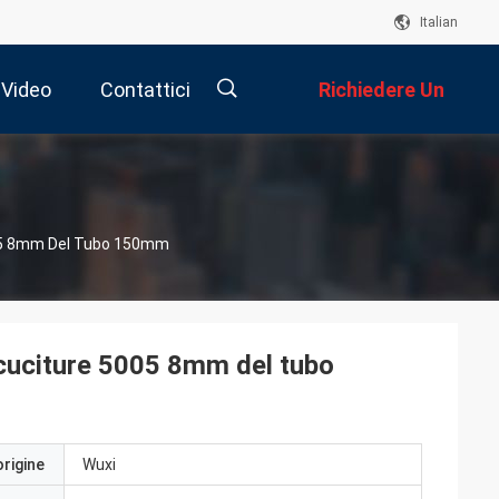
Italian
Video
Contattici
Richiedere Un
Preventivo
描
i
005 8mm Del Tubo 150mm
述
 cuciture 5005 8mm del tubo
origine
Wuxi