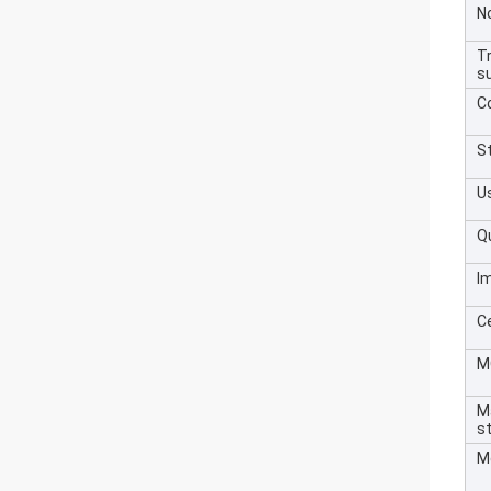
N
T
su
Co
S
U
Q
I
Ce
M
M
s
M