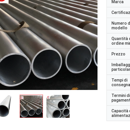
Marca
Certifica
Numero d
modello
Quantità 
ordine m
Prezzo
Imballagg
particolar
Tempi di
consegn
Termini di
pagamen
Capacità 
alimenta