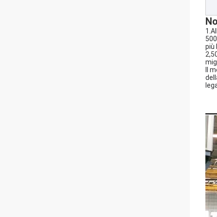
No
1.A
500
più
2,5
mig
Il 
del
leg