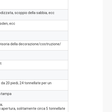
nodizzata, scoppio della sabbia, ecc
loden, ecc
divisoria della decorazione/costruzione/
t
 da 20 piedi; 24 tonnellate per un
a stampa
a;
i apertura, solitamente circa 5 tonnellate