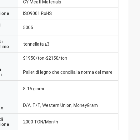
CY Meatl Materials
zione
ISO9001 RoHS
i
5005
di
tonnellata ≥3
inimo
$1950/ton-$2150/ton
i
Pallet di legno che concilia la norma del mare
i
8-15 giorni
a
D/A, T/T, Western Union, MoneyGram
to
di
2000 TON/Month
zione