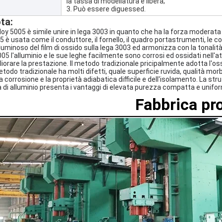
la tassa di modellatura è libera;
3. Può essere diguessed.
ta:
lloy 5005 è simile unire in lega 3003 in quanto che ha la forza moderata 
5 è usata come il conduttore, il fornello, il quadro portastrumenti, le c
 luminoso del film di ossido sulla lega 3003 ed armonizza con la tonalità
005
l'alluminio e le sue leghe facilmente sono corrosi ed ossidati nell'a
liorare la prestazione. Il metodo tradizionale pricipalmente adotta l'o
metodo tradizionale ha molti difetti, quale superficie ruvida, qualità mor
la corrosione e la proprietà adiabatica difficile e dell'isolamento. La str
a di alluminio presenta i vantaggi di elevata purezza compatta e unifor
Fabbrica pr