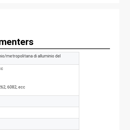
amenters
nio/metropolitana di alluminio del
o
cc
262, 6082, ecc