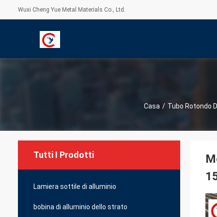
Wuxi Cheng Yue Metal Materials Co., Ltd.
Casa
/
Tubo Rotondo Di
Tutti I Prodotti
Me
1
Lamiera sottile di alluminio
bobina di alluminio dello strato