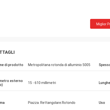
Miglior 
TTAGLI
e di prodotto
Metropolitana rotonda di alluminio 5005
Spess
metro esterno
15 - 610 millimetri
Lungh
o)
rma
Piazza. Rettangolare.Rotondo
Uso