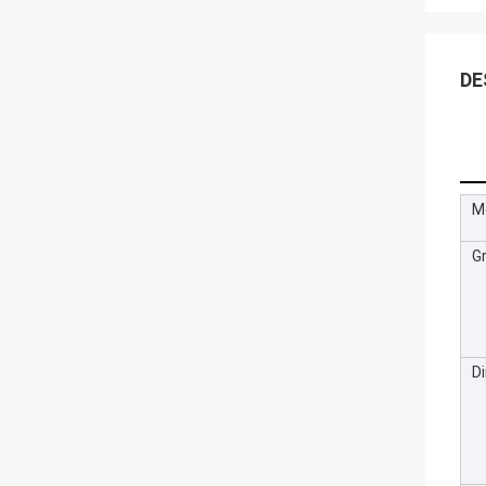
DE
M
G
D