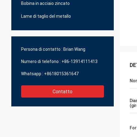
Bobina in acciaio zincato
Lame di taglio del metallo
Persona di contatto :
Brian Wang
Numero di telefono :
+86-13914111413
DE
Whatsapp :
+8618015361647
Nom
Contatto
Dia
(gir
Fo