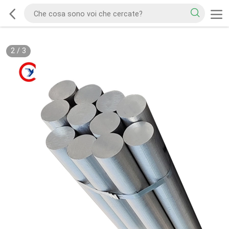
2
/
3