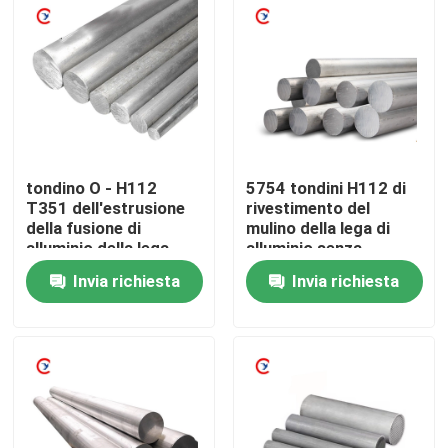
Chi siamo
Giro della fabbrica
Controllo di qualità
tondino O - H112
5754 tondini H112 di
T351 dell'estrusione
rivestimento del
della fusione di
mulino della lega di
Contattaci
alluminio della lega
alluminio senza
5A06
cimosa ruvida
Invia richiesta
Invia richiesta
Richiedi un preventivo
Lamiera sottile di alluminio
bobina di alluminio dello strato