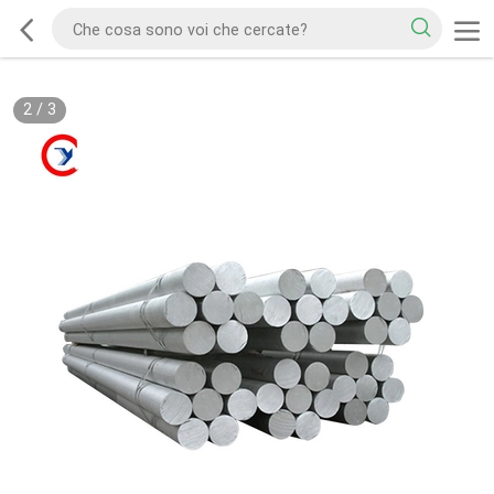
2
/
3