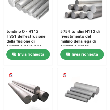
Chi siamo
Giro della fabbrica
tondino O - H112
5754 tondini H112 di
T351 dell'estrusione
rivestimento del
della fusione di
mulino della lega di
Controllo di qualità
alluminio della lega
alluminio senza
5A06
cimosa ruvida
Invia richiesta
Invia richiesta
Contattaci
Richiedi un preventivo
Lamiera sottile di alluminio
bobina di alluminio dello strato