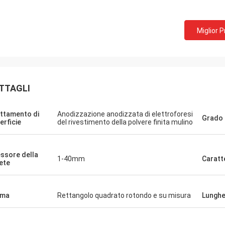
Miglior 
TTAGLI
ttamento di
Anodizzazione anodizzata di elettroforesi
Grado
erficie
del rivestimento della polvere finita mulino
ssore della
1-40mm
Caratt
ete
rma
Rettangolo quadrato rotondo e su misura
Lungh