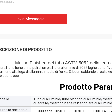
Invia Messaggio
SCRIZIONE DI PRODOTTO
Mulino Finished del tubo ASTM 5052 della lega di a
aratteristiche principali di un piatto di alluminio di 5052 leghe sono: 1, 
artiene alla lega di alluminio media di forza; 3, buon saldando prestazi
o buoni, ecc.
Prodotto Par
odello
Tubo di alluminio/tubo rotondo di alluminio/metro
quadrato/metropolitana rettangolare di allumini
aureato materiale
1000 serie: 1050, 1060, 1070, 1080, 1100, 1435,