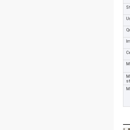
S
U
Q
I
Ce
M
M
s
M