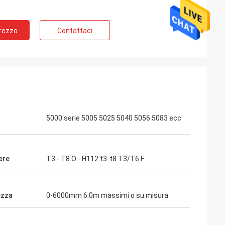
Prezzo
Contattaci
5000 serie 5005 5025 5040 5056 5083 ecc
ere
T3 - T8 O - H112 t3-t8 T3/T6 F
ezza
0-6000mm 6.0m massimi o su misura