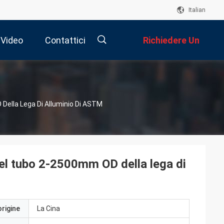
Italian
Video
Contattici
Richiedere Un
i
Preventivo
描
Della Lega Di Alluminio Di ASTM
述
del tubo 2-2500mm OD della lega di
origine
La Cina