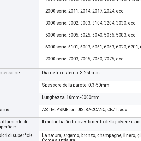
2000 serie: 2011, 2014, 2017, 2024, ecc
3000 serie: 3002, 3003, 3104, 3204, 3030, ecc
5000 serie: 5005, 5025, 5040, 5056, 5083, ecc
6000 serie: 6101, 6003, 6061, 6063, 6020, 6201,
7000 serie: 7003, 7005, 7050, 7075, ecc
imensione
Diametro esterno: 3-250mm
Spessore della parete: 0.3-50mm
Lunghezza: 10mm-6000mm
orme
ASTM, ASME, en, JIS, BACCANO, GB/T, ecc
rattamento di
Il mulino ha finito, rivestimento della polvere e a
perficie
lori di superficie
La natura, argento, bronzo, champagne, il nero, g
Come su misura