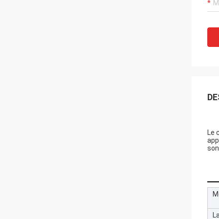
DE
Le c
app
son
M
L