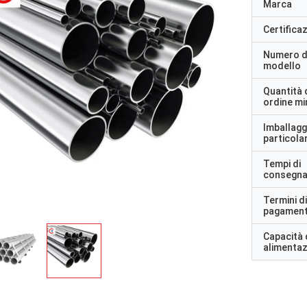
Marca
Certifica
Numero d
modello
Quantità 
ordine m
Imballagg
particolar
Tempi di
consegn
Termini di
pagamen
Capacità 
alimenta