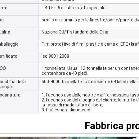
tato
T4 T5 T6 o l'altro stato speciale
so
profilo di alluminio per le finestre/porte/parete 
ualità
Nazione GB/T standard della Cina
mballaggio
Film protettivo di film+plastic o carta di EPE+kraf
rtificato
Iso 9001 2008
OQ
1 tonnellata. Usuall 12 tonnellate per un contaner
contenitore da 40 piedi.
acchina della
500-4000 tonnellate tutte insieme 64 linee dell
tampa
odanatura
1. Facendo uso delle nostre muffe, nessuna tass
2. Facendo uso del disegno del cliente, la muffa d
la tassa di modellatura è libera;
3. Può essere diguessed.
Fabbrica pr