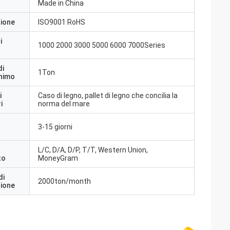
Made in China
zione
ISO9001 RoHS
i
1000 2000 3000 5000 6000 7000Series
di
1Ton
inimo
i
Caso di legno, pallet di legno che concilia la
i
norma del mare
3-15 giorni
a
L/C, D/A, D/P, T/T, Western Union,
to
MoneyGram
di
2000ton/month
zione