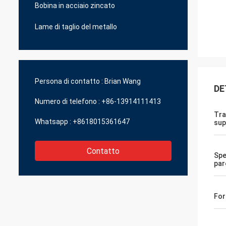
Bobina in acciaio zincato
Lame di taglio del metallo
Persona di contatto :
Brian Wang
DE
Numero di telefono :
+86-13914111413
Tra
Whatsapp :
+8618015361647
sup
Contatto
Spe
par
Fo