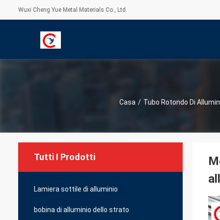
Wuxi Cheng Yue Metal Materials Co., Ltd.
Casa
/
Tubo Rotondo Di Allumin
Tutti I Prodotti
Me
al
Lamiera sottile di alluminio
bobina di alluminio dello strato