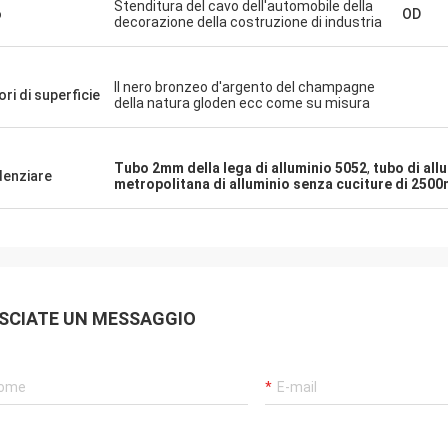
Stenditura del cavo dell'automobile della
o
OD
decorazione della costruzione di industria
Il nero bronzeo d'argento del champagne
ori di superficie
della natura gloden ecc come su misura
Tubo 2mm della lega di alluminio 5052
,
tubo di al
denziare
metropolitana di alluminio senza cuciture di 25
SCIATE UN MESSAGGIO