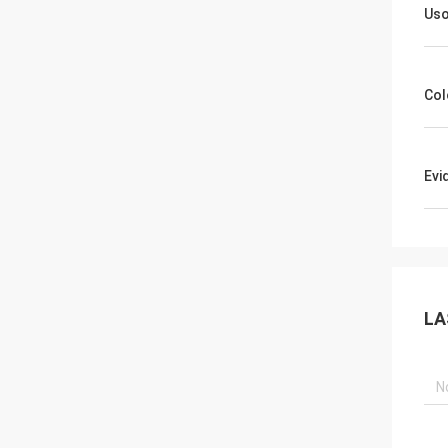
Us
Col
Evi
LA